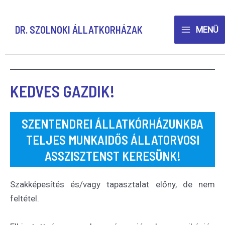
Skip
to
DR. SZOLNOKI ÁLLATKORHÁZAK
MENÜ
content
Main
ÁLLÁS
Menu
KEDVES GAZDIK!
SZENTENDREI ÁLLATKÓRHÁZUNKBA
TELJES MUNKAIDŐS ÁLLATORVOSI
ASSZISZTENST KERESÜNK!
Szakképesítés és/vagy tapasztalat előny, de nem
feltétel.