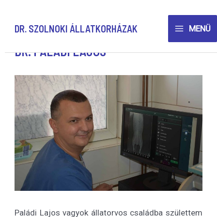
Skip
to
DR. SZOLNOKI ÁLLATKORHÁZAK
MENÜ
content
Main
DR. PALÁDI LAJOS
Menu
Paládi Lajos vagyok állatorvos családba születtem