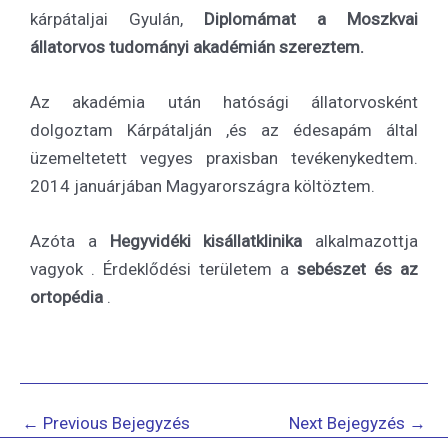
kárpátaljai Gyulán,
Diplomámat a Moszkvai
állatorvos tudományi akadémián szereztem.
Az akadémia után hatósági állatorvosként
dolgoztam Kárpátalján ,és az édesapám által
üzemeltetett vegyes praxisban tevékenykedtem.
2014 januárjában Magyarországra költöztem.
Azóta a
Hegyvidéki kisállatklinika
alkalmazottja
vagyok . Érdeklődési területem a
sebészet és az
ortopédia
.
Post
←
Previous Bejegyzés
Next Bejegyzés
→